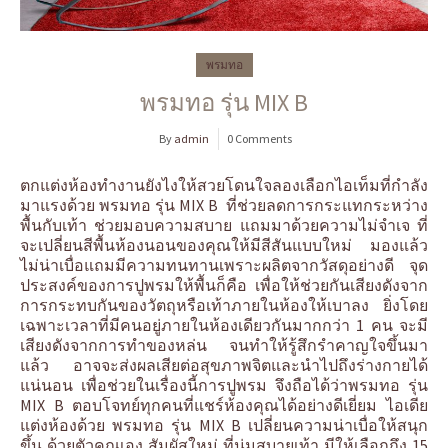
พรมทอ
พรมทอ รุ่น MIX B
By
admin
0 Comments
ตกแต่งห้องทำงานยังไงให้สวยโดนใจลองเลือกไอเท็มที่กำลัง
มาแรงด้วย พรมทอ รุ่น MIX B ที่ช่วยลดการกระแทกระหว่าง
พื้นกับเท้า ช่วยมอบความสบาย แถมมาด้วยความไม่จำเจ ที่
จะเปลี่ยนสีพื้นห้องนอนของคุณให้มีสีสันแบบใหม่ มองแล้ว
ไม่น่าเบื่อแถมมีความทนทานเพราะผลิตจากวัสดุอย่างดี จุด
ประสงค์ของการปูพรมให้พื้นก็คือ เพื่อให้ช่วยกันเสียงดังจาก
การกระทบกันของวัตถุหรือเท้าภายในห้องให้เบาลง ยิ่งโดย
เฉพาะเวลาที่มีคนอยู่ภายในห้องเดียวกันมากกว่า 1 คน จะมี
เสียงดังจากการทำของหล่น จนทำให้รู้สึกรำคาญใจขึ้นมา
แล้ว อาจจะส่งผลเสียต่อสุขภาพจิตและนำไปถึงร่างกายได้
แน่นอน เพื่อช่วยในเรื่องนี้การปูพรม จึงถือได้ว่าพรมทอ รุ่น
MIX B ตอบโจทย์ทุกคนที่แชร์ห้องคุณได้อย่างดีเยี่ยม ไอเดีย
แต่งห้องด้วย พรมทอ รุ่น MIX B เปลี่ยนความน่าเบื่อให้สนุก
ขึ้น ด้วยตัวคุณเอง สัมผัสใหม่ ที่นุ่มสบายเท้า มีให้เลือกถึง 15