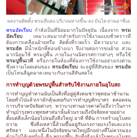
ผลงานติดตั้ง พรมสีแดง บริเวณทางขึ้น-ลง บันได ย่านอาซีเอ
พรมอัดเรียบ
กำลังเป็นที่นิยมมากในปัจจุบัน เนื่องจาก
พรม
อัดเรียบ
เหมาะสมมากสำหรับการใช้งานแบบชั่วคราวที่
ต้องการเคลื่อนย้ายหรือ ติดตั้งที่รวดเร็ว มีความบาง และ
พรมอัด
มีน้ำหนักที่ค่อนข้างเบา จึงง่ายต่อการขนย้าย ส่วน
มากนิยมใช้ พรมปูพื้น ภายในงานนิทรรศการต่างๆ หรือใช้
พรมปูพื้นเวที
หรือภายในห้องที่ต้องการใช้งานอย่างเร่งด่วน
ซึ่งความโดดเด่นของ
พรมอัดเรียบ
จะอยู่ที่สีสันของ
พรมอัด
เป็นโทนสีฉูดฉาด เหมาะกับงานสีสันสดใจ
การทำบุญด้วยพรมปูพื้นสำหรับใช้งานภายในอุโบสถ
การทำบุญทำทานนับเป็นสิ่งที่อยู่คู่สังคมชาวพุทธมาช้านาน
โดยทั่วไปแล้วเรามักคุ้นเคยกับการทำบุญตักบาตร ตลอดจน
การบริจาคปัจจัยต่างๆ ทว่าบางท่านอาจคาดไม่ถึงว่าในการ
ทำนุบำรุงพระพุทธศาสนานั้นล้วนรวมถึงปัจจัยหลายอย่าง
ตั้งแต่สิ่งเล็กน้อยไปจนถึงสิ่งใหญ่ อาทิ ที่ดิน การสร้างอุโบสถ
ถวาย ซึ่งสิ่งเหล่านี้ล้วนขึ้นอยู่กับแรงกายแรงใจและแรง
ศรัทธา และหนึ่งในปัจจัยขนาดใหญ่อีกอย่างที่ไม่ควรมอง
ข้ามไปได้เลยนั่นก็ คือ พรมปูพื้น อันที่จริงแล้วในพระอุโบสถ