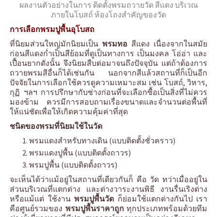
ผลงานตัวอย่างในการ ติดตั้งพรมถวายวัด สีแดง บริเวณ
ภายในโบสถ์ ห้องโถงสำคัญของวัด
การเลือกพรมปูพื้นอุโบสถ
ที่นิยมส่วนใหญ่มักนิยมเป็น
พรมทอ
สีแดง เนื่องจากในสมัย
ก่อนสีแดงก่ำเป็นสีย้อมที่ดูเป็นทางการ เป็นมงคล โอ่อ่า และ
เปื้อนยากดังนั้น จึงนิยมสืบต่อมาจนถึงปัจจุบัน แต่ถ้าต้องการ
ถวายพรมสีอื่นก็ได้เช่นกัน นอกจากสีแล้วสถานที่ก็เป็นอีก
ปัจจัยในการเลือกใช้ควรดูความเหมาะสม เช่น โบสถ์, วิหาร,
กุฏิ ฯลฯ การปรึกษากับช่างก่อนที่จะเลือกซื้อเป็นสิ่งที่ไม่ควร
มองข้าม ควรมีการสอบถามเรื่องขนาดและจำนวนต่อพื้นที่
ให้แน่ชัดเพื่อให้เกิดความคุ้มค่าที่สุด
ชนิดของพรมที่นิยมใช้ในวัด
พรมแดงสำหรับทางเดิน (แบบติดตั้งชั่วคราว)
พรมแดงปูพื้น (แบบติดตั้งถาวร)
พรมปูพื้น (แบบติดตั้งถาวร)
จะเห็นได้ว่าแม้อยู่ในสถานที่เดียวกันก็ คือ วัด ทว่าเมื่ออยู่ใน
ส่วนบริเวณที่แตกต่าง และต่างวาระงานพิธี งานรื่นเริงต่าง
หรือแม้แต่ ใช้งาน
พรมปูพื้นวัด
ก็ย่อมใช้แตกต่างกันไป เรา
คือศูนย์รวมของ
พรมปูพื้นราคาถูก
ทุกประเภทพร้อมด้วยทีม