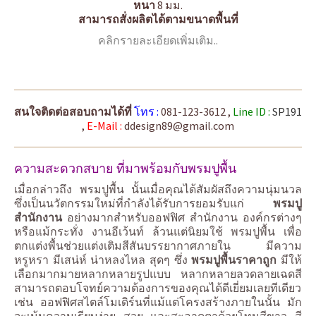
หนา
8 มม.
สามารถสั่งผลิตได้ตามขนาดพื้นที่
คลิกรายละเอียดเพิ่มเติม..
สนใจติดต่อสอบถามได้ที่
โทร :
081-123-3612 ,
Line ID :
SP191
,
E-Mail :
ddesign89@gmail.com
ความสะดวกสบาย ที่มาพร้อมกับพรมปูพื้น
เมื่อกล่าวถึง พรมปูพื้น นั้นเมื่อคุณได้สัมผัสถึงความนุ่มนวล
ซึ่งเป็นนวัตกรรมใหม่ที่กำลังได้รับการยอมรับแก่
พรมปู
สำนักงาน
อย่างมากสำหรับออฟฟิศ สำนักงาน องค์กรต่างๆ
หรือแม้กระทั่ง งานอีเว้นท์ ล้วนแต่นิยมใช้ พรมปูพื้น เพื่อ
ตกแต่งพื้นช่วยแต่งเติมสีสันบรรยากาศภายใน มีความ
หรูหรา มีเสน่ห์ น่าหลงไหล สุดๆ ซึ่ง
พรมปูพื้นราคาถูก
มีให้
เลือกมากมายหลากหลายรูปแบบ หลากหลายลวดลายเฉดสี
สามารถตอบโจทย์ความต้องการของคุณได้ดีเยี่ยมเลยทีเดียว
เช่น ออฟฟิศสไตล์โมเดิร์นที่แม้แต่โครงสร้างภายในนั้น มัก
จะเน้นความเรียบง่าย สวย และสะอาดตาด้วยโทนสีขาว สี