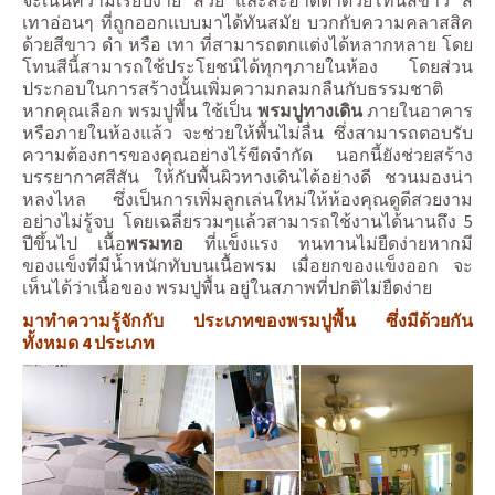
เทาอ่อนๆ ที่ถูกออกแบบมาได้ทันสมัย บวกกับความคลาสสิค
ด้วยสีขาว ดำ หรือ เทา ที่สามารถตกแต่งได้หลากหลาย โดย
โทนสีนี้สามารถใช้ประโยชน์ได้ทุกๆภายในห้อง โดยส่วน
ประกอบในการสร้างนั้นเพิ่มความกลมกลืนกับธรรมชาติ
หากคุณเลือก พรมปูพื้น ใช้เป็น
พรมปูทางเดิน
ภายในอาคาร
หรือภายในห้องแล้ว จะช่วยให้พื้นไม่ลื่น ซึ่งสามารถตอบรับ
ความต้องการของคุณอย่างไร้ขีดจำกัด นอกนี้ยังช่วยสร้าง
บรรยากาศสีสัน ให้กับพื้นผิวทางเดินได้อย่างดี ชวนมองน่า
หลงไหล ซึ่งเป็นการเพิ่มลูกเล่นใหม่ให้ห้องคุณดูดีสวยงาม
อย่างไม่รู้จบ โดยเฉลี่ยรวมๆแล้วสามารถใช้งานได้นานถึง 5
ปีขึ้นไป เนื้อ
พรมทอ
ที่แข็งแรง ทนทานไม่ยืดง่ายหากมี
ของแข็งที่มีน้ำหนักทับบนเนื้อพรม เมื่อยกของแข็งออก จะ
เห็นได้ว่าเนื้อของ พรมปูพื้น อยู่ในสภาพที่ปกติไม่ยืดง่าย
มาทำความรู้จักกับ ประเภทของพรมปูพื้น ซึ่งมีด้วยกัน
ทั้งหมด 4 ประเภท